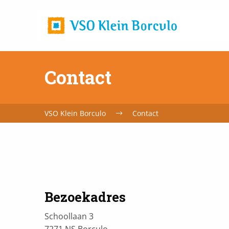
Home
url
Contact
VSO Klein Borculo
Contact
Bezoekadres
Schoollaan 3
7271 NS Borculo