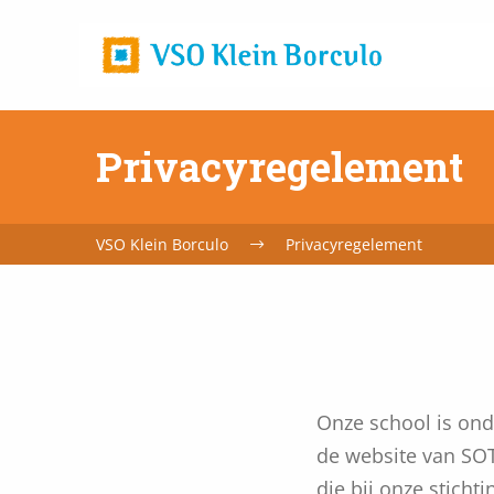
Home
url
Privacyregelement
VSO Klein Borculo
Privacyregelement
Onze school is ond
de website van SOT
die bij onze stichti