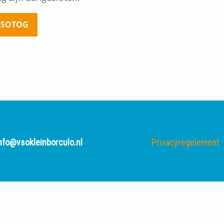
t SOTOG
nfo@vsokleinborculo.nl
Privacyregelement