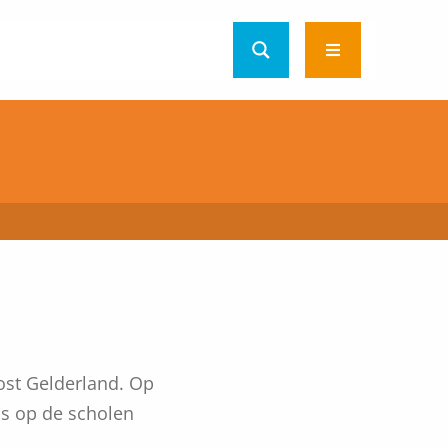
Open
menu
ost Gelderland. Op
is op de scholen