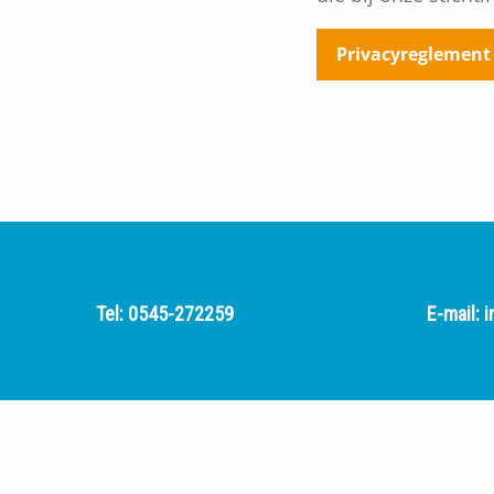
Privacyreglemen
Tel:
0545-272259
E-mail:
i